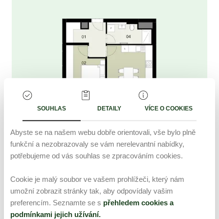
SOUHLAS
DETAILY
VÍCE O COOKIES
Abyste se na našem webu dobře orientovali, vše bylo plně
funkční a nezobrazovaly se vám nerelevantní nabídky,
potřebujeme od vás souhlas se zpracováním cookies.
2+kk
2
52.3
m
Cookie je malý soubor ve vašem prohlížeči, který nám
umožní zobrazit stránky tak, aby odpovídaly vašim
Volný
10 148 538 Kč
preferencím. Seznamte se s
přehledem cookies a
EMV203
podmínkami jejich užívání.