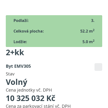
Podlaží:
3
.
2
Celková plocha:
52.2
m
2
Lodžie
:
5.0
m
2+kk
Byt
EMV305
Stav
Volný
Cena jednotky vč. DPH
10 325 032
Kč
Cena za parkovací stání vč. DPH