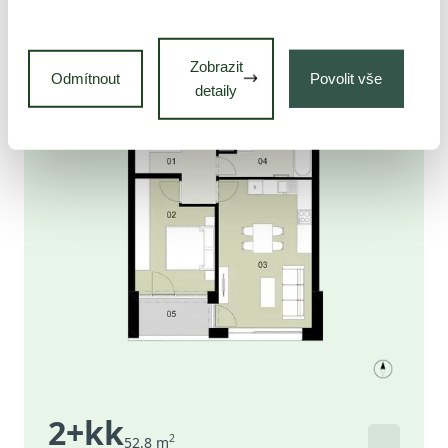
Zobrazit
Odmítnout
Povolit vše
detaily
2+kk
2
52.8
m