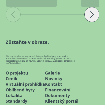
Zůstaňte v obraze.
Všechny vizualizace a vyobrazení půdorysu, kvality a barvy povrchových
materiálů mají ilustrativní charakter. Mohou být změněny, jsou nezávazné a
nepředstavují nabídku ani návrh na uzavření smlouvy. Vyobrazené zařízení není
součástí dodávky.
O projektu
Galerie
Ceník
Novinky
Virtuální prohlídka
Kontakt
Oblíbené byty
Financování
Lokalita
Dokumenty
Standardy
Klientský portál