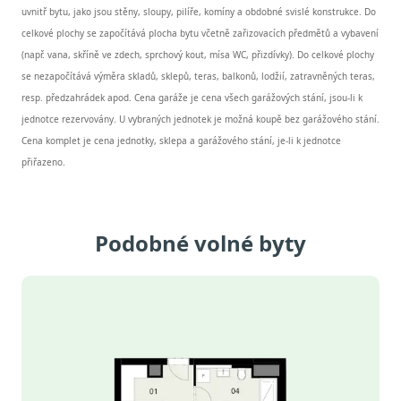
uvnitř bytu, jako jsou stěny, sloupy, pilíře, komíny a obdobné svislé konstrukce. Do
celkové plochy se započítává plocha bytu včetně zařizovacích předmětů a vybavení
(např. vana, skříně ve zdech, sprchový kout, mísa WC, přizdívky). Do celkové plochy
se nezapočítává výměra skladů, sklepů, teras, balkonů, lodžií, zatravněných teras,
resp. předzahrádek apod. Cena garáže je cena všech garážových stání, jsou-li k
jednotce rezervovány. U vybraných jednotek je možná koupě bez garážového stání.
Cena komplet je cena jednotky, sklepa a garážového stání, je-li k jednotce
přiřazeno.
Podobné volné byty