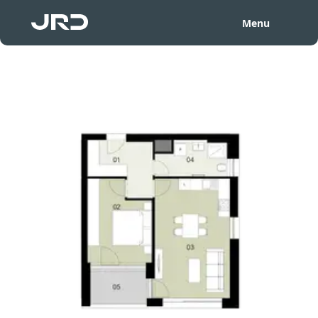
Menu
3. podlaží - EMV305
Zpět