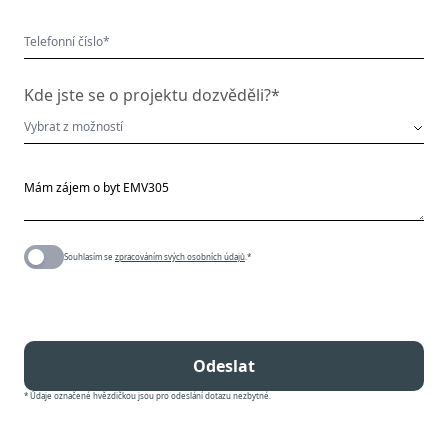
Kde jste se o projektu dozvěděli?*
Souhlasím se
zpracováním svých osobních údajů
.*
Odeslat
* Údaje označené hvězdičkou jsou pro odeslání dotazu nezbytné.