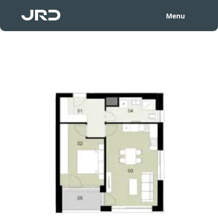
Menu
2. podlaží - EMV205
Zpět