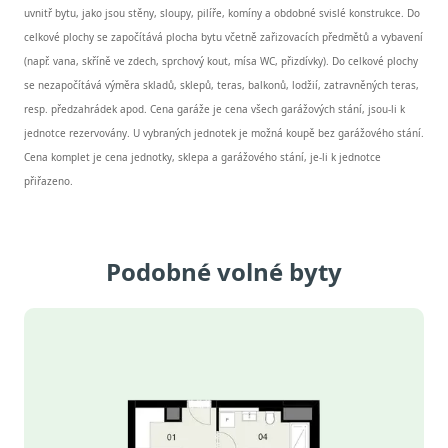
uvnitř bytu, jako jsou stěny, sloupy, pilíře, komíny a obdobné svislé konstrukce. Do
celkové plochy se započítává plocha bytu včetně zařizovacích předmětů a vybavení
(např. vana, skříně ve zdech, sprchový kout, mísa WC, přizdívky). Do celkové plochy
se nezapočítává výměra skladů, sklepů, teras, balkonů, lodžií, zatravněných teras,
resp. předzahrádek apod. Cena garáže je cena všech garážových stání, jsou-li k
jednotce rezervovány. U vybraných jednotek je možná koupě bez garážového stání.
Cena komplet je cena jednotky, sklepa a garážového stání, je-li k jednotce
přiřazeno.
Podobné volné byty