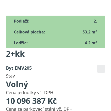
Podlaží:
2
.
2
Celková plocha:
53.2
m
2
Lodžie
:
4.2
m
2+kk
Byt
EMV205
Stav
Volný
Cena jednotky vč. DPH
10 096 387
Kč
Cena za parkovací stání vč. DPH