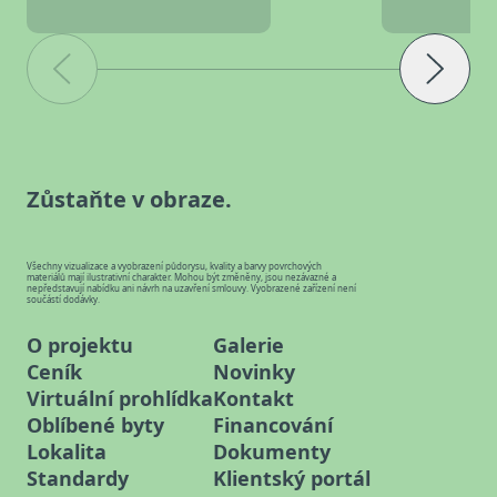
Zůstaňte v obraze.
Všechny vizualizace a vyobrazení půdorysu, kvality a barvy povrchových
materiálů mají ilustrativní charakter. Mohou být změněny, jsou nezávazné a
nepředstavují nabídku ani návrh na uzavření smlouvy. Vyobrazené zařízení není
součástí dodávky.
O projektu
Galerie
Ceník
Novinky
Virtuální prohlídka
Kontakt
Oblíbené byty
Financování
Lokalita
Dokumenty
Standardy
Klientský portál