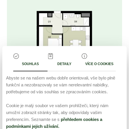
SOUHLAS
DETAILY
VÍCE O COOKIES
Abyste se na našem webu dobře orientovali, vše bylo plně
funkční a nezobrazovaly se vám nerelevantní nabídky,
potřebujeme od vás souhlas se zpracováním cookies.
2+kk
2
52.3
m
Cookie je malý soubor ve vašem prohlížeči, který nám
umožní zobrazit stránky tak, aby odpovídaly vašim
Volný
10 148 538 Kč
preferencím. Seznamte se s
přehledem cookies a
EMV203
podmínkami jejich užívání.