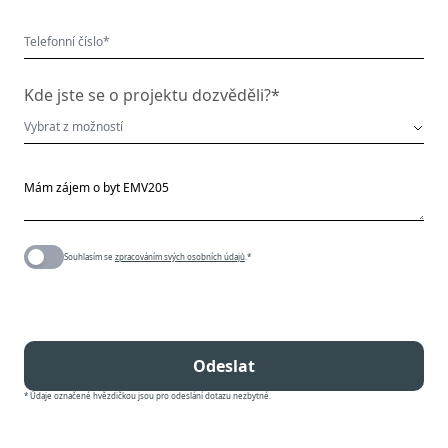
Kde jste se o projektu dozvěděli?*
Souhlasím se
zpracováním svých osobních údajů
.*
Odeslat
* Údaje označené hvězdičkou jsou pro odeslání dotazu nezbytné.