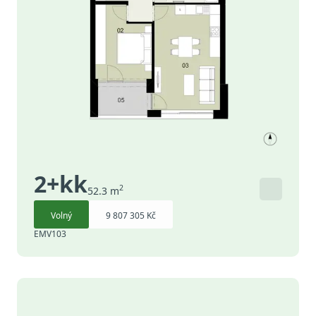
2+kk
2
52.3
m
Volný
9 807 305 Kč
EMV103